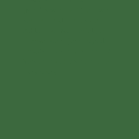
(Mindestwert: 25€) und wir
senden dir alle Infos zur
Zahlung zu. Nach erfolgter
Überweisung (kein Paypal)
erhältst du von uns eine PDF-
Version inkl. Gutscheincode.
Easy peasy!