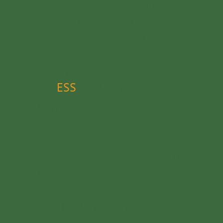
Geschenkidee oder willst
einfach mal wieder einem/-r
deiner Liebsten eine Freude
machen? Wie wäre es mit
einem Genuss-Gutschein
der
ESS
KALATION?!
​Den Gutschein kannst du direkt
bei uns im Laden erwerben.
Falls du es nicht während
unserer Öffnungszeiten zu uns
schaffst oder weiter weg
wohnst, schreibe uns einfach
eine Mail mit dem
gewünschten Betrag