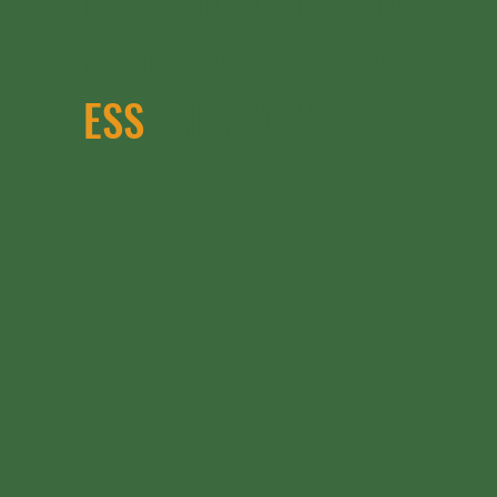
willkommen in der
ESS
KALATION!